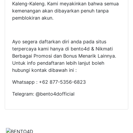
Kaleng-Kaleng. Kami meyakinkan bahwa semua
kemenangan akan dibayarkan penuh tanpa
pemblokiran akun.
Ayo segera daftarkan diri anda pada situs
terpercaya kami hanya di bento4d & Nikmati
Berbagai Promosi dan Bonus Menarik Lainnya.
Untuk info pendaftaran lebih lanjut boleh
hubungi kontak dibawah ini :
Whatsapp : +62 877-5356-6823
Telegram: @bento4dofficial
BUKTI JP LAINNYA