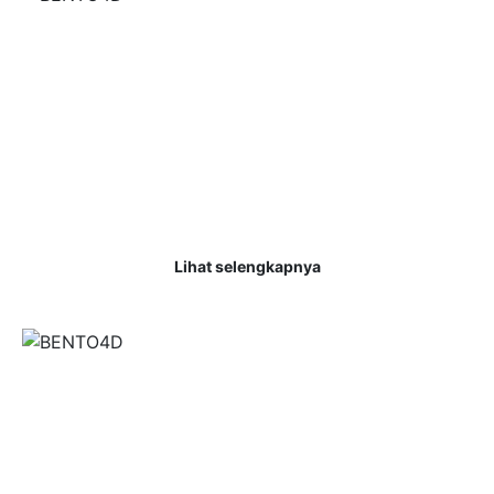
SELAMAT KEPADA MEMBER BENTO4D
JACKPOT TOTO MACAU RP
10.000.000,- LUNAS
SENIN, 19 AGUSTUS 2024
04:50 PM WIB
Selamat Kepada Member BENTO4D JACKPOT TOTO MACAU
Rp 10.000.000,- LUNAS Selamat kepada User id : ti*** Telah
berhasil mendapatkan kemenangan besar . . .
Lihat selengkapnya
SELAMAT KEPADA MEMBER BENTO4D
JACKPOT POOL SYDNEY RP
5.000.000,- LUNAS
SENIN, 19 AGUSTUS 2024
04:50 PM WIB