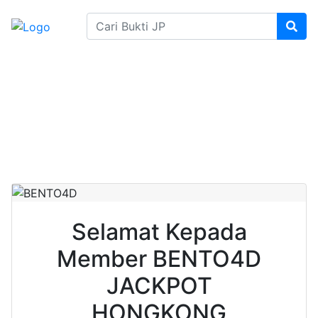
SELAMAT DATANG DI BENTO4D BANDAR TOGEL
SELAMAT KEPADA MEMBER BENTO4D
HONGKONG RP 10.000.000,- LUNAS
Sabtu, 16 November 2024 WIB
|
06:02 AM WIB
Selamat Kepada
Member BENTO4D
JACKPOT
HONGKONG