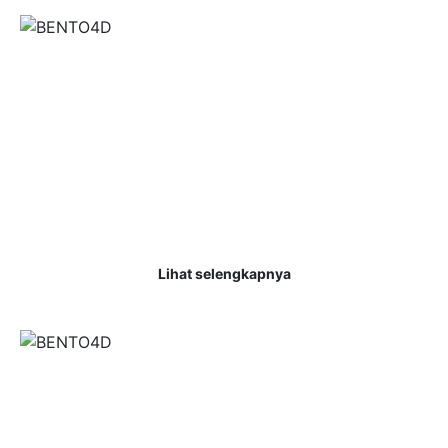
SELAMAT KEPADA MEMBER BENTO4D
JACKPOT SINGAPORE RP 26.000.000
– LUNAS
SENIN, 19 AGUSTUS 2024
04:50 PM WIB
Selamat Kepada Member BENTO4D JACKPOT SINGAPORE Rp
26.000.000 ,- LUNAS Selamat kepada User Id : TY**** Telah
berhasil mendapatkan kemenangan besar . . .
Lihat selengkapnya
SELAMAT KEPADA MEMBER BENTO4D
JACKPOT LIVE GAME RP 13.000.000-
LUNAS