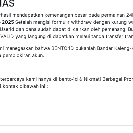
NAS
erhasil mendapatkan kemenangan besar pada permainan 
S
2025
Setelah mengisi formulir withdraw dengan kurung w
 Userid dan dana sudah dapat di cairkan oleh pemenang. B
LID yang langung di dapatkan melaui tanda transfer transa
mi menegaskan bahwa BENTO4D bukanlah Bandar Kaleng-K
 pemblokiran akun.
s terpercaya kami hanya di bento4d & Nikmati Berbagai Pr
i kontak dibawah ini :
BUKTI JP LAINNYA