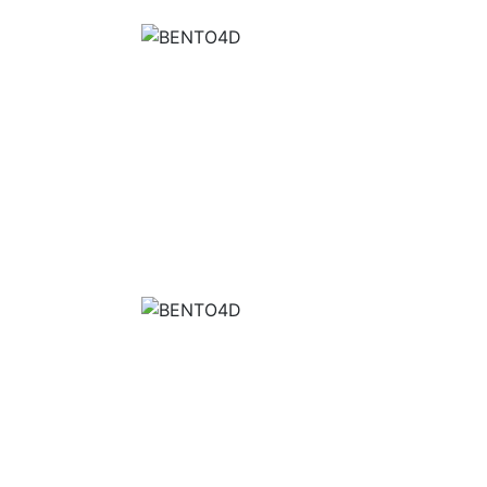
SELAMAT KEPADA MEMBE
LUNAS
SENIN, 19 AGUSTUS 2024
Selamat Kepada Member BENTO4D JACKPOT PRAGMA
SELAMAT KEPADA MEMBE
SENIN, 19 AGUSTUS 2024
Selamat Kepada Member BENTO4D JACKPOT PRAGMA