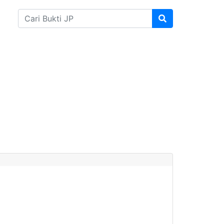
SELAMAT DATANG DI BENTO4D BANDAR TOGEL, LIV
ACKPOT 24D