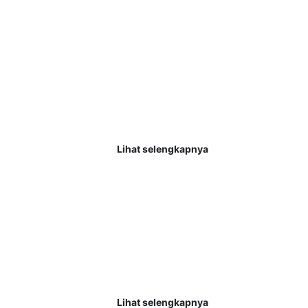
R BENTO4D JACKPOT PRAGMATIC PL
TIC PLAY Rp 60.000.000,- LUNAS Selamat kepada User id : KA**** Te
Lihat selengkapnya
R BENTO4D JACKPOT PRAGMATICPL
TICPLAY Rp 10.000.000 ,- LUNAS Selamat kepada User Id : XLW****** 
Lihat selengkapnya