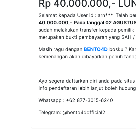
Rp 40.000.000,- LU
Selamat kepada User id : arn
***
Telah b
40.000.000,
–
Pada tanggal 02 AGUSTU
sudah melakukan transfer kepada pemilik
merupakan bukti pembayaran yang SAH / VA
Masih ragu dengan
BENTO4D
bosku ? Ka
kemenangan akan dibayarkan penuh tanpa
Ayo segera daftarkan diri anda pada situ
info pendaftaran lebih lanjut boleh hubung
Whatsapp : +62 877-3015-6240
Telegram: @bento4dofficial2