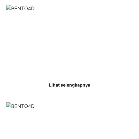
SELAMAT KEPADA MEMBER BENTO4D
JACKPOT TOTO MACAU RP
10.000.000- LUNAS
SENIN, 19 AGUSTUS 2024
04:50 PM WIB
Selamat Kepada Member BENTO4D JACKPOT TOTO MACAU
Rp 10.000.000 ,- LUNAS Selamat kepada User Id
:OBB*** Telah berhasil mendapatkan kemenangan besar . . .
Lihat selengkapnya
SELAMAT KEPADA MEMBER BENTO4D
JACKPOT PRAGMATIC PLAY RP
48.250.000,- LUNAS