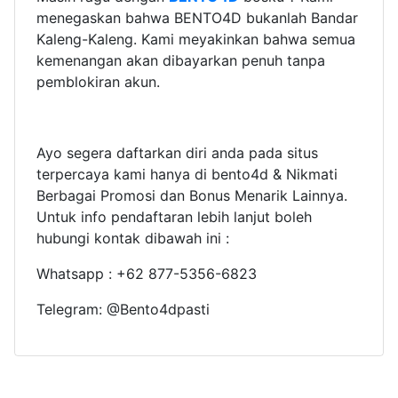
menegaskan bahwa BENTO4D bukanlah Bandar
Kaleng-Kaleng. Kami meyakinkan bahwa semua
kemenangan akan dibayarkan penuh tanpa
pemblokiran akun.
Ayo segera daftarkan diri anda pada situs
terpercaya kami hanya di bento4d & Nikmati
Berbagai Promosi dan Bonus Menarik Lainnya.
Untuk info pendaftaran lebih lanjut boleh
hubungi kontak dibawah ini :
Whatsapp : +62 877-5356-6823
Telegram: @Bento4dpasti
BUKTI JP LAINNYA