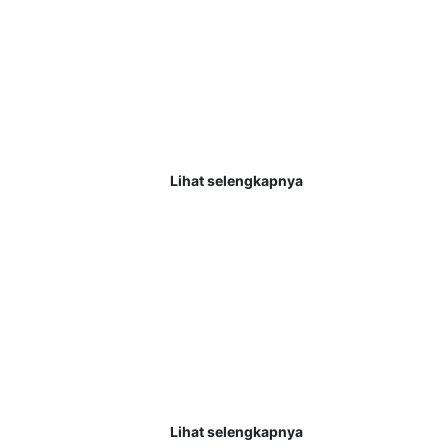
R BENTO4D JACKPOT CAMBODIA RP 
IA Rp 14.000.000,- LUNAS Selamat kepada User id : CANG**** Telah 
Lihat selengkapnya
R BENTO4D JACKPOT PRAGMATICPLA
ATICPLAY Rp 28.500.000,- LUNAS Selamat kepada User id : MRAY**** T
Lihat selengkapnya