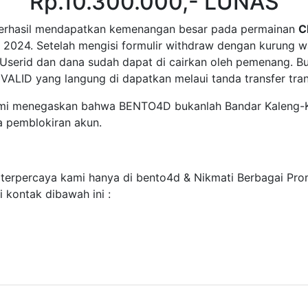
Rp.10.300.000,- LUNAS
 berhasil mendapatkan kemenangan besar pada permainan
C
 2024. Setelah mengisi formulir withdraw dengan kurung w
 Userid dan dana sudah dapat di cairkan oleh pemenang. B
LID yang langung di dapatkan melaui tanda transfer transa
mi menegaskan bahwa BENTO4D bukanlah Bandar Kaleng-K
 pemblokiran akun.
s terpercaya kami hanya di bento4d & Nikmati Berbagai Pr
i kontak dibawah ini :
BUKTI JP LAINNYA