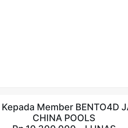
A MEMBER BENTO4D J
.000.,- LUNAS
:15 AM WIB
t Kepada Member BENTO4D 
CHINA POOLS