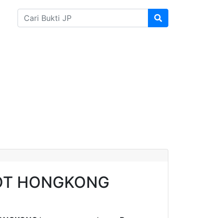
SELAMAT DATANG DI BENTO4D BANDAR TOGEL, LIV
ACKPOT
POT HONGKONG