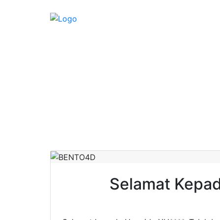
SELAMAT KEPAD
HONGKONG RP 10
Jumat, 11 April 2025 WIB
|
09:28 AM 
Selamat Kep