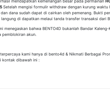
erhasil mendapatkan kemenangan besar pada permainan
H
25
Setelah mengisi formulir withdraw dengan kurung waktu 
d dan dana sudah dapat di cairkan oleh pemenang. Bukti 
angung di dapatkan melaui tanda transfer transaksi dari Ba
mi menegaskan bahwa BENTO4D bukanlah Bandar Kaleng-K
 pemblokiran akun.
s terpercaya kami hanya di bento4d & Nikmati Berbagai Pr
i kontak dibawah ini :
BUKTI JP LAINNYA