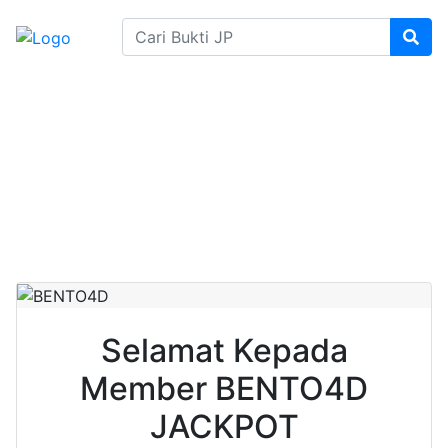
SELAMAT DATANG DI BENTO4D BANDAR TOGEL
SELAMAT KEPADA MEMBER BENTO4D
JACKPOT HONGKONG RP 12.000.000,-
LUNAS
Selasa, 27 Mei 2025 WIB
|
07:34 AM WIB
Selamat Kepada
Member BENTO4D
JACKPOT