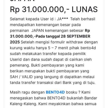
Rp 31.000.000,- LUNAS
Selamat kepada User id : JA
***
Telah berhasil
mendapatkan kemenangan besar pada
permainan JAPAN kemenangan sebesar
Rp
31.000.000,
–
Pada tanggal 28 SEPTEMBER
2025
Setelah mengisi formulir withdraw dengan
kurung waktu hanya 5 – 7 menit pihak bento4d
sudah melakukan transfer kepada pemilik
Userid dan dana sudah dapat di cairkan oleh
pemenang. Bukti pembayaran yang kami
berikan merupakan bukti pembayaran yang
SAH / VALID yang langung di dapatkan melaui
tanda transfer transaksi dari Bank yang di tuju.
Masih ragu dengan
BENTO4D
bosku ? Kami
menegaskan bahwa BENTO4D bukanlah Bandar
Kaleng-Kaleng. Kami meyakinkan bahwa semua