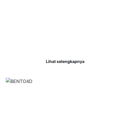
SELAMAT KEPADA MEMBER BENTO4D
JACKPOT TAIWAN RP 20.000.000,-
LUNAS
SENIN, 19 AGUSTUS 2024
04:50 PM WIB
Selamat Kepada Member BENTO4D JACKPOT TAIWAN Rp
20.000.000,- LUNAS Selamat kepada User id : EGG*** Telah
berhasil mendapatkan kemenangan besar . . .
Lihat selengkapnya
SELAMAT KEPADA MEMBER BENTO4D
JACKPOT PRAGMATIC PLAY RP
40.000.000,- LUNAS
SENIN, 19 AGUSTUS 2024
04:50 PM WIB
Selamat Kepada Member BENTO4D JACKPOT PRAGMATIC