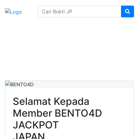
SELAMAT DATANG DI BENTO4D BANDAR TOGEL
SELAMAT KEPADA MEMBER BENTO4D
JACKPOT JAPAN RP 31.000.000- LUNAS
Senin, 29 September 2025 WIB
|
03:26 AM WIB
Selamat Kepada
Member BENTO4D
JACKPOT
JAPAN