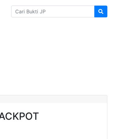
SELAMAT DATANG DI BENTO4D BANDAR TOGEL, LIV
ACKPOT KING
JACKPOT