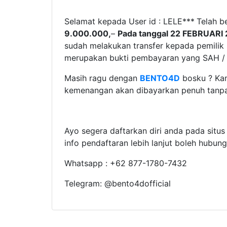
Selamat kepada User id : LELE***
Telah b
9.000.000,
–
Pada tanggal 22
FEBRUARI
sudah melakukan transfer kepada pemilik
merupakan bukti pembayaran yang SAH / VA
Masih ragu dengan
BENTO4D
bosku ? Ka
kemenangan akan dibayarkan penuh tanpa
Ayo segera daftarkan diri anda pada situ
info pendaftaran lebih lanjut boleh hubung
Whatsapp : +62 877-1780-7432
Telegram: @bento4dofficial