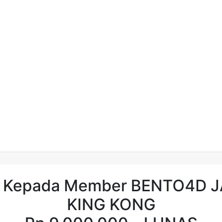
A MEMBER BENTO4D J
00,- LUNAS
 AM WIB
t Kepada Member BENTO4D 
KING KONG