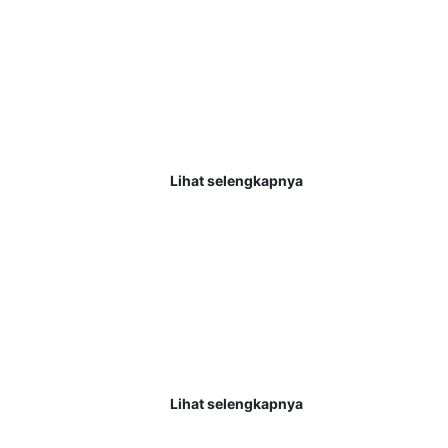
R BENTO4D PG SOFT RP 28.000.000
T Rp 28.000.000,- LUNAS Selamat kepada User id : WAJ*** Telah berh
Lihat selengkapnya
R BENTO4D JACKPOT PG SOFT PLAY 
T Rp 20.000.000,- LUNAS Selamat kepada User id : NAN*** Telah ber
Lihat selengkapnya