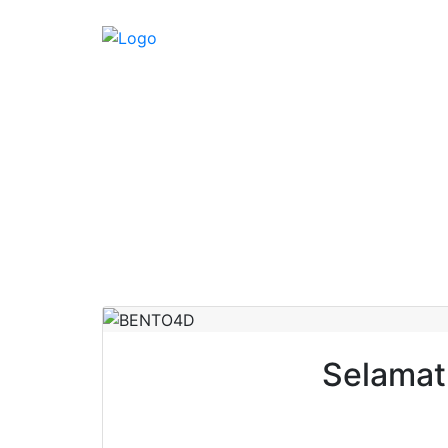
SELAMAT KEPAD
KONG RP 9.000.0
Minggu, 23 Februari 2025 WIB
|
06:22
Selama