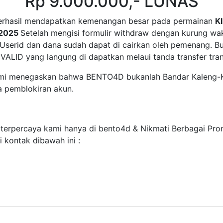
Rp 9.000.000,- LUNAS
erhasil mendapatkan kemenangan besar pada permainan
K
 2025
Setelah mengisi formulir withdraw dengan kurung wa
 Userid dan dana sudah dapat di cairkan oleh pemenang. B
LID yang langung di dapatkan melaui tanda transfer transa
mi menegaskan bahwa BENTO4D bukanlah Bandar Kaleng-K
 pemblokiran akun.
s terpercaya kami hanya di bento4d & Nikmati Berbagai Pr
i kontak dibawah ini :
BUKTI JP LAINNYA