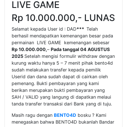
LIVE GAME
Rp 10.000.000,- LUNAS
Selamat kepada User id : DAD
***
Telah
berhasil mendapatkan kemenangan besar pada
permainan LIVE GAME kemenangan sebesar
Rp 10.000.000,
–
Pada tanggal 04 AGUSTUS
2025
Setelah mengisi formulir withdraw dengan
kurung waktu hanya 5 – 7 menit pihak bento4d
sudah melakukan transfer kepada pemilik
Userid dan dana sudah dapat di cairkan oleh
pemenang. Bukti pembayaran yang kami
berikan merupakan bukti pembayaran yang
SAH / VALID yang langung di dapatkan melaui
tanda transfer transaksi dari Bank yang di tuju.
Masih ragu dengan
BENTO4D
bosku ? Kami
menegaskan bahwa BENTO4D bukanlah Bandar