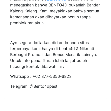
menegaskan bahwa BENTO4D bukanlah Bandar
Kaleng-Kaleng. Kami meyakinkan bahwa semua
kemenangan akan dibayarkan penuh tanpa
pemblokiran akun.
Ayo segera daftarkan diri anda pada situs
terpercaya kami hanya di bento4d & Nikmati
Berbagai Promosi dan Bonus Menarik Lainnya.
Untuk info pendaftaran lebih lanjut boleh
hubungi kontak dibawah ini :
Whatsapp : +62 877-5356-6823
Telegram: @Bento4dpasti
BUKTI JP LAINNYA