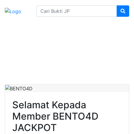
SELAMAT DATANG DI BENTO4D BANDAR TOGEL, LIVE CAS
SELAMAT KEPADA MEMBER BENTO4D
JACKPOT LIVE GAME RP 25.000.000-
LUNAS
Rabu, 03 September 2025 WIB
|
06:43 AM WIB
Selamat Kepada
Member BENTO4D
JACKPOT