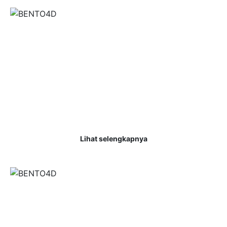
SELAMAT KEPADA MEMBER BENTO4D
JACKPOT PRAGMATIC CASINO RP
30.700.000,- LUNAS
SENIN, 19 AGUSTUS 2024
04:50 PM WIB
Selamat Kepada Member BENTO4D JACKPOT PRAGMATIC
CASINO Rp 30.700.000,- LUNAS Selamat kepada User id :
SO***50 Telah berhasil mendapatkan kemenangan . . .
Lihat selengkapnya
SELAMAT KEPADA MEMBER BENTO4D
JACKPOT LIVEGAMES RP 17.000.000-
LUNAS