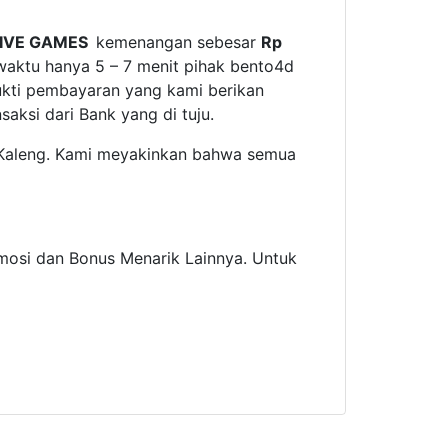
LIVE GAMES
kemenangan sebesar
Rp
waktu hanya 5 – 7 menit pihak bento4d
ukti pembayaran yang kami berikan
ksi dari Bank yang di tuju.
aleng. Kami meyakinkan bahwa semua
omosi dan Bonus Menarik Lainnya. Untuk