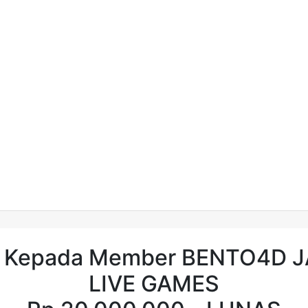
 MEMBER BENTO4D JA
.000,- LUNAS
 WIB
t Kepada Member BENTO4D 
LIVE GAMES