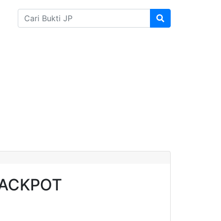
SELAMAT DATANG DI BENTO4D BANDAR TOGEL
CKPOT LIVE
JACKPOT