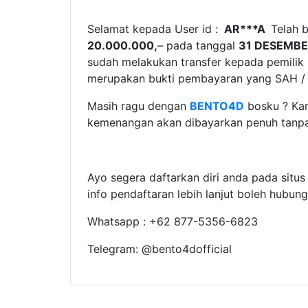
Selamat kepada User id :
AR***A
Telah 
20.000.000,
– pada tanggal
31 DESEMB
sudah melakukan transfer kepada pemilik
merupakan bukti pembayaran yang SAH / VA
Masih ragu dengan
BENTO4D
bosku ? Ka
kemenangan akan dibayarkan penuh tanpa
Ayo segera daftarkan diri anda pada situ
info pendaftaran lebih lanjut boleh hubung
Whatsapp : +62 877-5356-6823
Telegram: @bento4dofficial