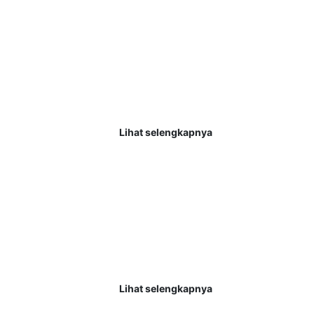
R BENTO4D JACKPOT 12D THUNDER R
UNDER Rp 21.000.000,- LUNAS Selamat kepada User id : DA**** Telah 
Lihat selengkapnya
R BENTO4D JACKPOT SYDNEY RP 10
 Rp 10.500.000,- LUNAS Selamat kepada User id : NMA*** Telah berha
Lihat selengkapnya