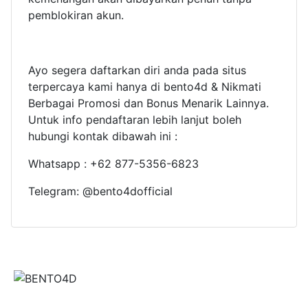
pemblokiran akun.
Ayo segera daftarkan diri anda pada situs
terpercaya kami hanya di bento4d & Nikmati
Berbagai Promosi dan Bonus Menarik Lainnya.
Untuk info pendaftaran lebih lanjut boleh
hubungi kontak dibawah ini :
Whatsapp : +62 877-5356-6823
Telegram: @bento4dofficial
BUKTI JP LAINNYA
SELAMAT KEPADA MEMBER BENTO4D