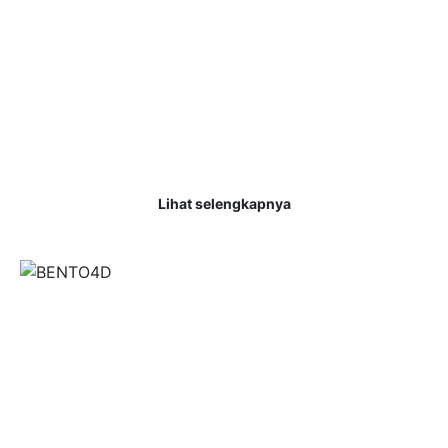
JACKPOT TOTO MACAU RP
10.000.000,- LUNAS
SENIN, 19 AGUSTUS 2024
04:50 PM WIB
Selamat Kepada Member BENTO4D JACKPOT TOTO MACAU
Rp 10.000.000,- LUNAS Selamat kepada User id :
UWO*** Telah berhasil mendapatkan kemenangan besar . . .
Lihat selengkapnya
SELAMAT KEPADA MEMBER BENTO4D
JACKPOT LIVE CASINO
RP.80.000.000.,- LUNAS
SENIN, 19 AGUSTUS 2024
04:50 PM WIB
Selamat Kepada Member BENTO4D JACKPOT LIVE CASINO