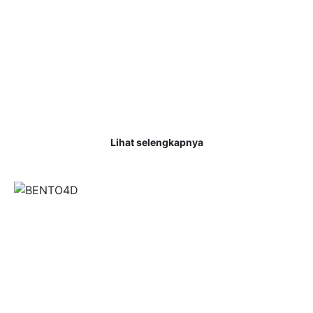
JACKPOT TOTO MACAU RP
26.000.000,- LUNAS
SENIN, 19 AGUSTUS 2024
04:50 PM WIB
Selamat Kepada Member BENTO4D JACKPOT TOTO MACAU
Rp 26.000.000,- LUNAS Selamat kepada User id : DO****
Telah berhasil mendapatkan kemenangan . . .
Lihat selengkapnya
SELAMAT KEPADA MEMBER BENTO4D
JACKPOT PRAGMATIC PLAY RP
16.000.000- LUNAS
SENIN, 19 AGUSTUS 2024
04:50 PM WIB
Selamat Kepada Member BENTO4D JACKPOT PRAGAMATIC