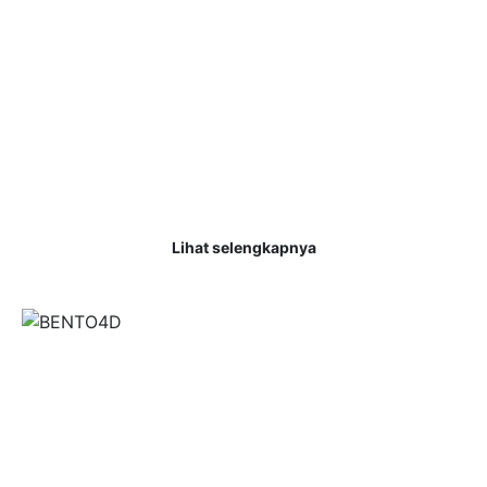
JACKPOT SYDNEY RP 10.000.000,-
LUNAS
SENIN, 19 AGUSTUS 2024
04:50 PM WIB
Selamat Kepada Member BENTO4D JACKPOT SYDNEY Rp
10.000.000,- LUNAS Selamat kepada User id :
SUR***99 Telah berhasil mendapatkan kemenangan besar pa
. . .
Lihat selengkapnya
SELAMAT KEPADA MEMBER BENTO4D
JACKPOT LIVE GAMES RP
60.000.000,- LUNAS
SENIN, 19 AGUSTUS 2024
04:50 PM WIB