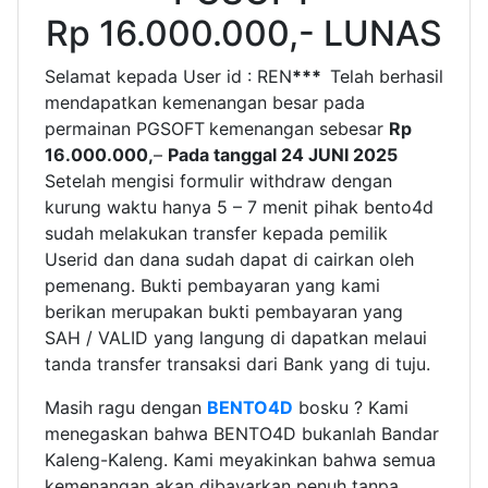
Rp 16.000.000,- LUNAS
Selamat kepada User id : REN
***
Telah berhasil
mendapatkan kemenangan besar pada
permainan PGSOFT
kemenangan sebesar
Rp
16.000.000,
–
Pada tanggal 24 JUNI
2025
Setelah mengisi formulir withdraw dengan
kurung waktu hanya 5 – 7 menit pihak bento4d
sudah melakukan transfer kepada pemilik
Userid dan dana sudah dapat di cairkan oleh
pemenang. Bukti pembayaran yang kami
berikan merupakan bukti pembayaran yang
SAH / VALID yang langung di dapatkan melaui
tanda transfer transaksi dari Bank yang di tuju.
Masih ragu dengan
BENTO4D
bosku ? Kami
menegaskan bahwa BENTO4D bukanlah Bandar
Kaleng-Kaleng. Kami meyakinkan bahwa semua
kemenangan akan dibayarkan penuh tanpa