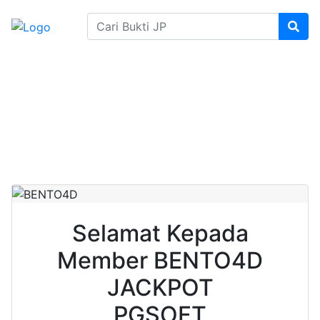
SELAMAT DATANG DI BENTO4D BANDAR TOGEL,
SELAMAT KEPADA MEMBER BENTO4D
JACKPOT PGSOFT RP 16.000.000,- LUNAS
Rabu, 25 Juni 2025 WIB
|
05:22 AM WIB
Selamat Kepada
Member BENTO4D
JACKPOT
PGSOFT