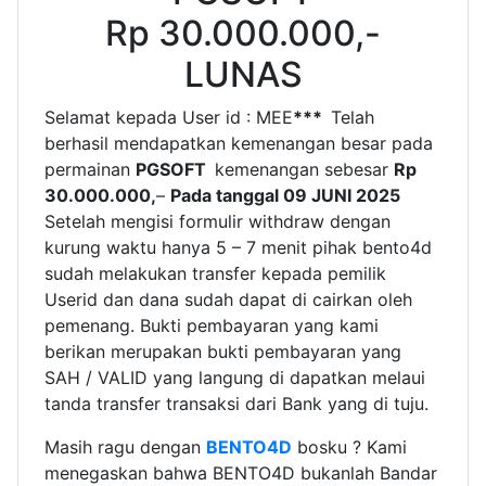
Rp 30.000.000,-
LUNAS
Selamat kepada User id : MEE
***
Telah
berhasil mendapatkan kemenangan besar pada
permainan
PGSOFT
kemenangan sebesar
Rp
30.000.000,
–
Pada tanggal 09 JUNI
2025
Setelah mengisi formulir withdraw dengan
kurung waktu hanya 5 – 7 menit pihak bento4d
sudah melakukan transfer kepada pemilik
Userid dan dana sudah dapat di cairkan oleh
pemenang. Bukti pembayaran yang kami
berikan merupakan bukti pembayaran yang
SAH / VALID yang langung di dapatkan melaui
tanda transfer transaksi dari Bank yang di tuju.
Masih ragu dengan
BENTO4D
bosku ? Kami
menegaskan bahwa BENTO4D bukanlah Bandar