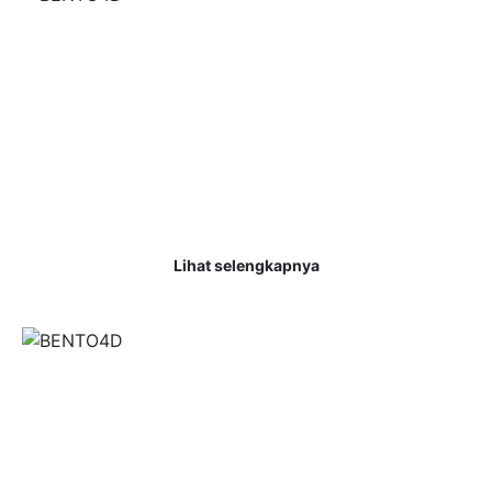
SELAMAT KEPADA MEMBER BENTO4D
JACKPOT PRAGMATIC PLAY RP
21.000.000,- LUNAS
SENIN, 19 AGUSTUS 2024
04:50 PM WIB
Selamat Kepada Member BENTO4D JACKPOT PRAGMATIC
PLAY Rp 21.000.000,- LUNAS Selamat kepada User id :
BS**** Telah berhasil mendapatkan kemenangan . . .
Lihat selengkapnya
SELAMAT KEPADA MEMBER BENTO4D
BACCARAT RP 50.000.000,- LUNAS
SENIN, 19 AGUSTUS 2024
04:50 PM WIB
Selamat Kepada Member BENTO4D JACKPOT BACCARAT Rp