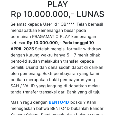
PLAY
Rp 10.000.000,- LUNAS
Selamat kepada User id : OB****
Telah berhasil
mendapatkan kemenangan besar pada
permainan PRAGAMATIC PLAY
kemenangan
sebesar
Rp 10.000.000,
–
Pada tanggal 10
APRIL 2025
Setelah mengisi formulir withdraw
dengan kurung waktu hanya 5 – 7 menit pihak
bento4d sudah melakukan transfer kepada
pemilik Userid dan dana sudah dapat di cairkan
oleh pemenang. Bukti pembayaran yang kami
berikan merupakan bukti pembayaran yang
SAH / VALID yang langung di dapatkan melaui
tanda transfer transaksi dari Bank yang di tuju.
Masih ragu dengan
BENTO4D
bosku ? Kami
menegaskan bahwa BENTO4D bukanlah Bandar
Kaleng-Kaleng. Kami meyakinkan bahwa semua