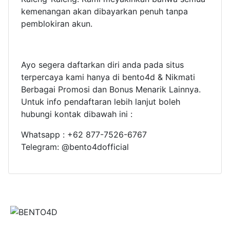
kemenangan akan dibayarkan penuh tanpa
pemblokiran akun.
Ayo segera daftarkan diri anda pada situs
terpercaya kami hanya di bento4d & Nikmati
Berbagai Promosi dan Bonus Menarik Lainnya.
Untuk info pendaftaran lebih lanjut boleh
hubungi kontak dibawah ini :
Whatsapp : +62 877-7526-6767
Telegram: @bento4dofficial
BUKTI JP LAINNYA