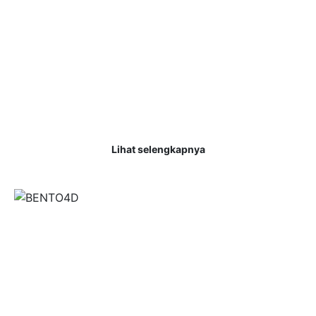
SELAMAT KEPADA MEMBER BENTO4D
JACKPOT PRAGMATIC PLAY RP
27.000.000,- LUNAS
SENIN, 19 AGUSTUS 2024
04:50 PM WIB
Selamat Kepada Member BENTO4D JACKPOT PRAGMATIC
PLAY Rp 27.000.000,- LUNAS Selamat kepada User id :
BEN*** Telah berhasil mendapatkan kemenangan . . .
Lihat selengkapnya
SELAMAT KEPADA MEMBER BENTO4D
JACKPOT PRAGMATIC PLAY RP
15.777.000- LUNAS
SENIN, 19 AGUSTUS 2024
04:50 PM WIB
Selamat Kepada Member BENTO4D JACKPOT PRAGMATIC