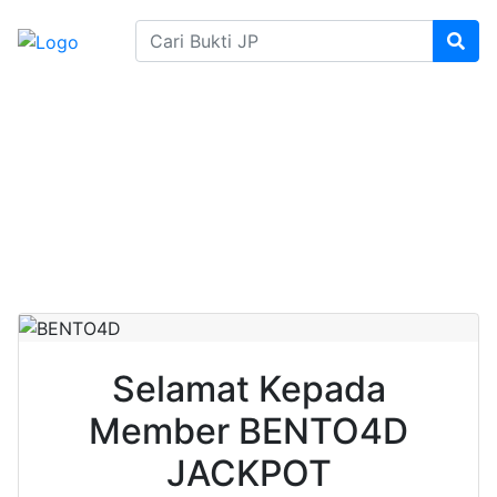
SELAMAT DATANG DI BENTO4D BANDAR TOGEL, L
SELAMAT KEPADA MEMBER BENTO4D
JACKPOT PRAGMATIC CASINO RP
30.700.000,- LUNAS
Jumat, 17 Januari 2025 WIB
|
05:33 AM WIB
Selamat Kepada
Member BENTO4D
JACKPOT