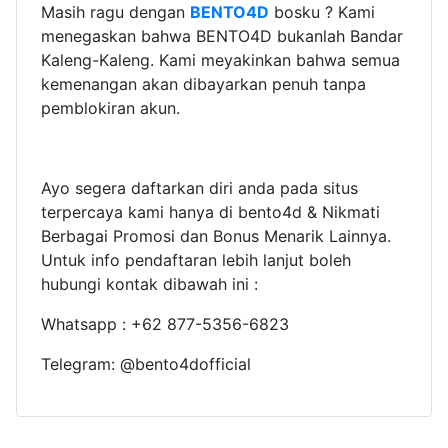
Masih ragu dengan
BENTO4D
bosku ? Kami
menegaskan bahwa BENTO4D bukanlah Bandar
Kaleng-Kaleng. Kami meyakinkan bahwa semua
kemenangan akan dibayarkan penuh tanpa
pemblokiran akun.
Ayo segera daftarkan diri anda pada situs
terpercaya kami hanya di bento4d & Nikmati
Berbagai Promosi dan Bonus Menarik Lainnya.
Untuk info pendaftaran lebih lanjut boleh
hubungi kontak dibawah ini :
Whatsapp : +62 877-5356-6823
Telegram: @bento4dofficial