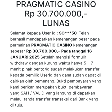
PRAGMATIC CASINO
Rp 30.700.000,-
LUNAS
Selamat kepada User id :
SO***50
Telah
berhasil mendapatkan kemenangan besar pada
permainan
PRAGMATIC CASINO
kemenangan
sebesar
Rp 30.700.000,
–
Pada tanggal 16
JANUARI 2025
Setelah mengisi formulir
withdraw dengan kurung waktu hanya 5 – 7
menit pihak bento4d sudah melakukan transfer
kepada pemilik Userid dan dana sudah dapat di
cairkan oleh pemenang. Bukti pembayaran yang
kami berikan merupakan bukti pembayaran
yang SAH / VALID yang langung di dapatkan
melaui tanda transfer transaksi dari Bank yang
di tuju.