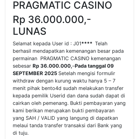
PRAGMATIC CASINO
Rp 36.000.000,-
LUNAS
Selamat kepada User id : J01
****
Telah
berhasil mendapatkan kemenangan besar pada
permainan PRAGMATIC CASINO kemenangan
sebesar
Rp 36.000.000,
–
Pada tanggal 09
SEPTEMBER
2025
Setelah mengisi formulir
withdraw dengan kurung waktu hanya 5 – 7
menit pihak bento4d sudah melakukan transfer
kepada pemilik Userid dan dana sudah dapat di
cairkan oleh pemenang. Bukti pembayaran yang
kami berikan merupakan bukti pembayaran
yang SAH / VALID yang langung di dapatkan
melaui tanda transfer transaksi dari Bank yang
di tuju.