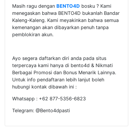
Masih ragu dengan
BENTO4D
bosku ? Kami
menegaskan bahwa BENTO4D bukanlah Bandar
Kaleng-Kaleng. Kami meyakinkan bahwa semua
kemenangan akan dibayarkan penuh tanpa
pemblokiran akun.
Ayo segera daftarkan diri anda pada situs
terpercaya kami hanya di bento4d & Nikmati
Berbagai Promosi dan Bonus Menarik Lainnya.
Untuk info pendaftaran lebih lanjut boleh
hubungi kontak dibawah ini :
Whatsapp : +62 877-5356-6823
Telegram: @Bento4dpasti