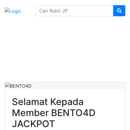
SELAMAT DATANG DI BENTO4D BANDAR TOGEL, LIV
SELAMAT KEPADA MEMBER BENTO4D
JACKPOT PRAGMATIC CASINO RP
36.000.000- LUNAS
Rabu, 10 September 2025 WIB
|
04:22 AM WIB
Selamat Kepada
Member BENTO4D
JACKPOT