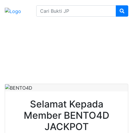
SELAMAT DATANG DI BENTO4D BANDAR TOGEL, LIVE
SELAMAT KEPADA MEMBER BENTO4D
JACKPOT PRAGMATIC LIVE DEALER RP
300.000.000,- LUNAS
Jumat, 04 Oktober 2024 WIB
|
06:42 AM WIB
Selamat Kepada
Member BENTO4D
JACKPOT