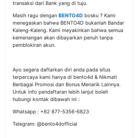
transaksi dari Bank yang di tuju.
Masih ragu dengan
BENTO4D
bosku ? Kami
menegaskan bahwa BENTO4D bukanlah Bandar
Kaleng-Kaleng. Kami meyakinkan bahwa semua
kemenangan akan dibayarkan penuh tanpa
pemblokiran akun.
Ayo segera daftarkan diri anda pada situs
terpercaya kami hanya di bento4d & Nikmati
Berbagai Promosi dan Bonus Menarik Lainnya.
Untuk info pendaftaran lebih lanjut boleh
hubungi kontak dibawah ini :
Whatsapp : +62 877-5356-6823
Telegram: @bento4dofficial