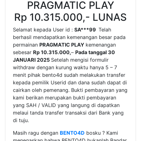
PRAGMATIC PLAY
Rp 10.315.000,- LUNAS
Selamat kepada User id :
SA***99
Telah
berhasil mendapatkan kemenangan besar pada
permainan
PRAGMATIC PLAY
kemenangan
sebesar
Rp 10.315.000,
–
Pada tanggal 30
JANUARI 2025
Setelah mengisi formulir
withdraw dengan kurung waktu hanya 5 – 7
menit pihak bento4d sudah melakukan transfer
kepada pemilik Userid dan dana sudah dapat di
cairkan oleh pemenang. Bukti pembayaran yang
kami berikan merupakan bukti pembayaran
yang SAH / VALID yang langung di dapatkan
melaui tanda transfer transaksi dari Bank yang
di tuju.
Masih ragu dengan
BENTO4D
bosku ? Kami
menegaskan bahwa BENTO4D bukanlah Bandar