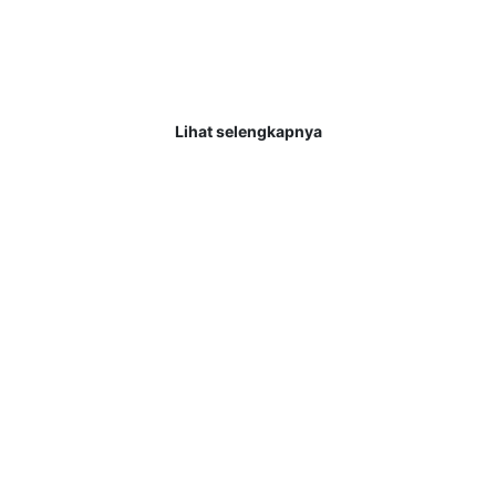
Selamat Kepada Member BENTO4D JACKPOT LIVE GAME
24D Rp 27.000.000,- LUNAS Selamat kepada User id : WI**
Telah berhasil mendapatkan . . .
Lihat selengkapnya
BENTO4D – Bandar
Togel pasti
membayar
kemenangan member
hingga lunas