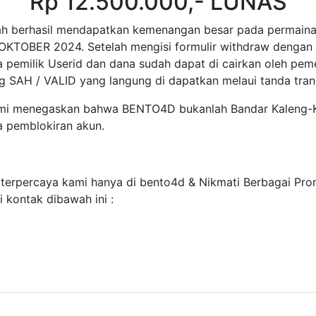
Rp 12.500.000,- LUNAS
ah berhasil mendapatkan kemenangan besar pada permain
 OKTOBER 2024. Setelah mengisi formulir withdraw dengan 
 pemilik Userid dan dana sudah dapat di cairkan oleh pe
SAH / VALID yang langung di dapatkan melaui tanda transfe
mi menegaskan bahwa BENTO4D bukanlah Bandar Kaleng-K
 pemblokiran akun.
s terpercaya kami hanya di bento4d & Nikmati Berbagai Pr
i kontak dibawah ini :
BUKTI JP LAINNYA