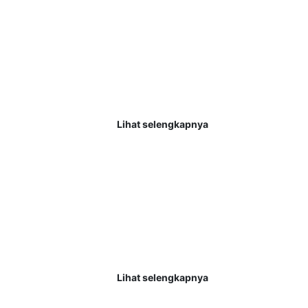
R BENTO4D BACCARAT RP 37.500.0
AT Rp 37.500.000,- LUNAS Selamat kepada User id : TAJ*** Telah ber
Lihat selengkapnya
R BENTO4D JACKPOT TOTO MACAU R
ACAU Rp 10.000.000,- LUNAS Selamat kepada User id : PLE*** Telah b
Lihat selengkapnya