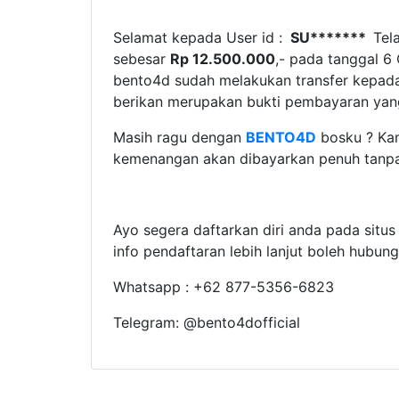
Selamat kepada User id :
SU*******
Tel
sebesar
Rp 12.500.000
,- pada tanggal 6
bento4d sudah melakukan transfer kepada
berikan merupakan bukti pembayaran yang 
Masih ragu dengan
BENTO4D
bosku ? Ka
kemenangan akan dibayarkan penuh tanpa
Ayo segera daftarkan diri anda pada situ
info pendaftaran lebih lanjut boleh hubung
Whatsapp : +62 877-5356-6823
Telegram: @bento4dofficial