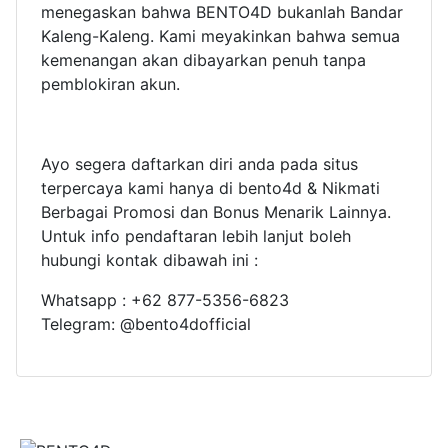
menegaskan bahwa BENTO4D bukanlah Bandar
Kaleng-Kaleng. Kami meyakinkan bahwa semua
kemenangan akan dibayarkan penuh tanpa
pemblokiran akun.
Ayo segera daftarkan diri anda pada situs
terpercaya kami hanya di bento4d & Nikmati
Berbagai Promosi dan Bonus Menarik Lainnya.
Untuk info pendaftaran lebih lanjut boleh
hubungi kontak dibawah ini :
Whatsapp : +62 877-5356-6823
Telegram: @bento4dofficial
BUKTI JP LAINNYA