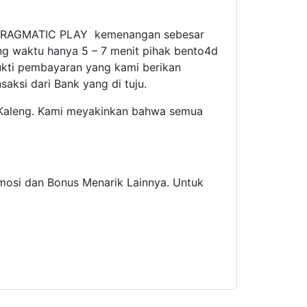
n PRAGMATIC PLAY kemenangan sebesar
ng waktu hanya 5 – 7 menit pihak bento4d
ukti pembayaran yang kami berikan
ksi dari Bank yang di tuju.
aleng. Kami meyakinkan bahwa semua
omosi dan Bonus Menarik Lainnya. Untuk