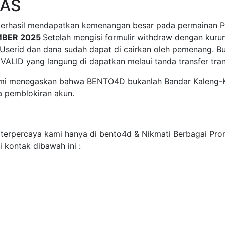
NAS
berhasil mendapatkan kemenangan besar pada permaina
EMBER
2025
Setelah mengisi formulir withdraw dengan kuru
 Userid dan dana sudah dapat di cairkan oleh pemenang. B
LID yang langung di dapatkan melaui tanda transfer transa
mi menegaskan bahwa BENTO4D bukanlah Bandar Kaleng-K
 pemblokiran akun.
s terpercaya kami hanya di bento4d & Nikmati Berbagai Pr
i kontak dibawah ini :
BUKTI JP LAINNYA