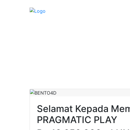
SELAMAT KEPAD
PRAGMATIC PLAY 
Minggu, 02 November 2025 WIB
|
05:
Selamat Kepada M
PRAGMATIC PLAY