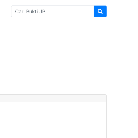
SELAMAT DATANG DI BENTO4D BANDAR TOGEL
ACKPOT
S