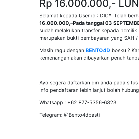
Rp 16.000.000,- LU
Selamat kepada User id : DIC
*
Telah ber
16.000.000,
–
Pada tanggal 03 SEPTEM
sudah melakukan transfer kepada pemilik
merupakan bukti pembayaran yang SAH / VA
Masih ragu dengan
BENTO4D
bosku ? Ka
kemenangan akan dibayarkan penuh tanpa
Ayo segera daftarkan diri anda pada situ
info pendaftaran lebih lanjut boleh hubung
Whatsapp : +62 877-5356-6823
Telegram: @Bento4dpasti