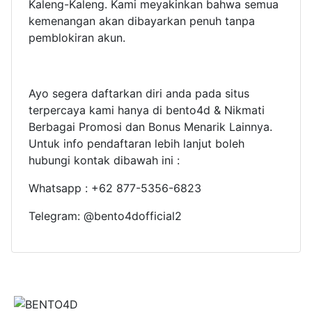
Kaleng-Kaleng. Kami meyakinkan bahwa semua
kemenangan akan dibayarkan penuh tanpa
pemblokiran akun.
Ayo segera daftarkan diri anda pada situs
terpercaya kami hanya di bento4d & Nikmati
Berbagai Promosi dan Bonus Menarik Lainnya.
Untuk info pendaftaran lebih lanjut boleh
hubungi kontak dibawah ini :
Whatsapp : +62 877-5356-6823
Telegram: @bento4dofficial2
BUKTI JP LAINNYA