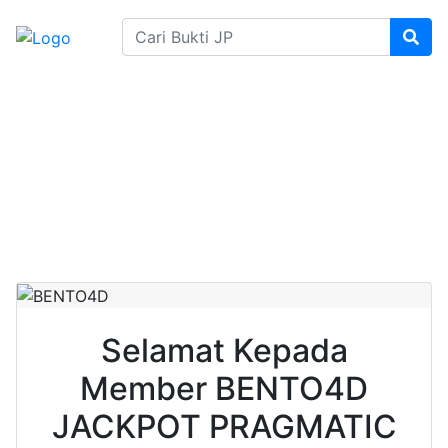
SELAMAT DATANG DI BENTO4D BANDAR TOGEL, LIVE
SELAMAT KEPADA MEMBER BENTO4D
JACKPOT PRAGMATIC PLAY RP
20.000.000,- LUNAS
Senin, 28 April 2025 WIB
|
04:06 AM WIB
Selamat Kepada
Member BENTO4D
JACKPOT PRAGMATIC