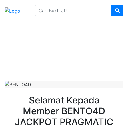
SELAMAT DATANG DI BENTO4D BANDAR TOGEL
SELAMAT KEPADA MEMBER BENTO4D
JACKPOT PRAGMATIC PLAY RP
20.000.000,- LUNAS
Minggu, 18 Mei 2025 WIB
|
04:08 AM WIB
Selamat Kepada
Member BENTO4D
JACKPOT PRAGMATIC