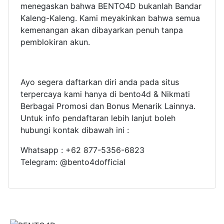
menegaskan bahwa BENTO4D bukanlah Bandar
Kaleng-Kaleng. Kami meyakinkan bahwa semua
kemenangan akan dibayarkan penuh tanpa
pemblokiran akun.
Ayo segera daftarkan diri anda pada situs
terpercaya kami hanya di bento4d & Nikmati
Berbagai Promosi dan Bonus Menarik Lainnya.
Untuk info pendaftaran lebih lanjut boleh
hubungi kontak dibawah ini :
Whatsapp : +62 877-5356-6823
Telegram: @bento4dofficial
BUKTI JP LAINNYA