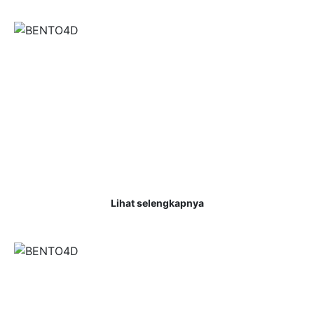
BUKTI JP LAINNYA
SELAMAT KEPADA MEMBER BENTO4D
JACKPOT PRAGMATIC PLAY
RP.35.000.000.,- LUNAS
SENIN, 19 AGUSTUS 2024
04:50 PM WIB
Selamat Kepada Member BENTO4D JACKPOT PRAGMATIC
PLAY Rp.35.000.000.,- LUNAS Selamat kepada User id :
AWH**** Telah berhasil mendapatkan kemen . . .
Lihat selengkapnya
SELAMAT KEPADA MEMBER BENTO4D
JACKPOT SINGAPORE RP
28.500.000,- LUNAS