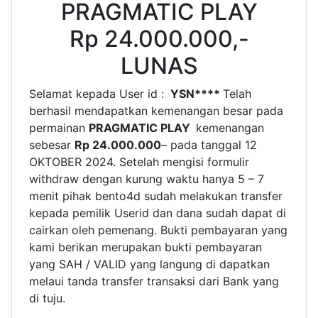
PRAGMATIC PLAY
Rp 24.000.000,-
LUNAS
Selamat kepada User id :
YSN****
Telah
berhasil mendapatkan kemenangan besar pada
permainan
PRAGMATIC PLAY
kemenangan
sebesar
Rp 24.000.000
– pada tanggal 12
OKTOBER 2024. Setelah mengisi formulir
withdraw dengan kurung waktu hanya 5 – 7
menit pihak bento4d sudah melakukan transfer
kepada pemilik Userid dan dana sudah dapat di
cairkan oleh pemenang. Bukti pembayaran yang
kami berikan merupakan bukti pembayaran
yang SAH / VALID yang langung di dapatkan
melaui tanda transfer transaksi dari Bank yang
di tuju.