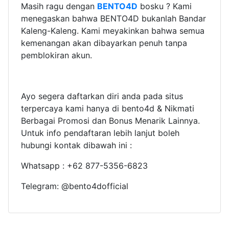
Masih ragu dengan
BENTO4D
bosku ? Kami
menegaskan bahwa BENTO4D bukanlah Bandar
Kaleng-Kaleng. Kami meyakinkan bahwa semua
kemenangan akan dibayarkan penuh tanpa
pemblokiran akun.
Ayo segera daftarkan diri anda pada situs
terpercaya kami hanya di bento4d & Nikmati
Berbagai Promosi dan Bonus Menarik Lainnya.
Untuk info pendaftaran lebih lanjut boleh
hubungi kontak dibawah ini :
Whatsapp : +62 877-5356-6823
Telegram: @bento4dofficial