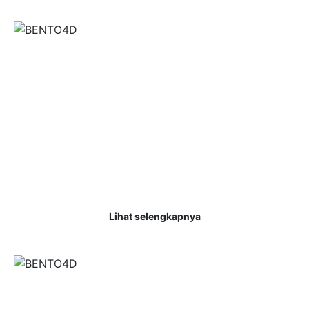
BUKTI JP LAINNYA
SELAMAT KEPADA MEMBER BENTO4D
JACKPOT SYDNEYPOOLS
RP.26.000.000.,- LUNAS
SENIN, 19 AGUSTUS 2024
04:50 PM WIB
Selamat Kepada Member BENTO4D JACKPOT
SYDNEYPOOLS Rp.26.000.000.,- LUNAS Selamat kepada
User id : JAGO**** Telah berhasil mendapatkan kemenangan
besar . . .
Lihat selengkapnya
SELAMAT KEPADA MEMBER BENTO4D
JACKPOT PRAGMATIC PLAY RP