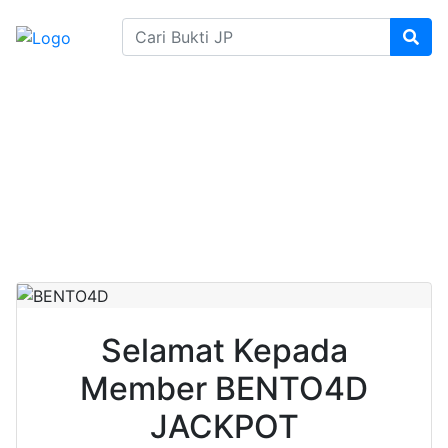
SELAMAT DATANG DI BENTO4D BANDAR TOGEL,
SELAMAT KEPADA MEMBER BENTO4D
JACKPOT PRAGMATIC PLAY RP
35.080.000,- LUNAS
Senin, 30 Juni 2025 WIB
|
05:01 AM WIB
Selamat Kepada
Member BENTO4D
JACKPOT