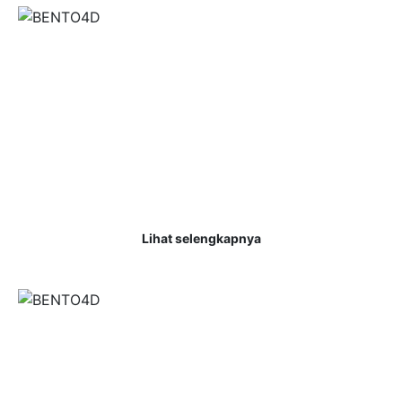
SELAMAT KEPADA MEMBER BENTO4D
JACKPOT PG SOFT RP 10.938.000,-
LUNAS
SENIN, 19 AGUSTUS 2024
04:50 PM WIB
Selamat Kepada Member BENTO4D JACKPOT PG SOFT Rp
10.938.000,- LUNAS Selamat kepada User id : AR**** Telah
berhasil mendapatkan kemenangan . . .
Lihat selengkapnya
SELAMAT KEPADA MEMBER BENTO4D
JACKPOT PRAGMATIC PLAY RP
21.000.000,- LUNAS