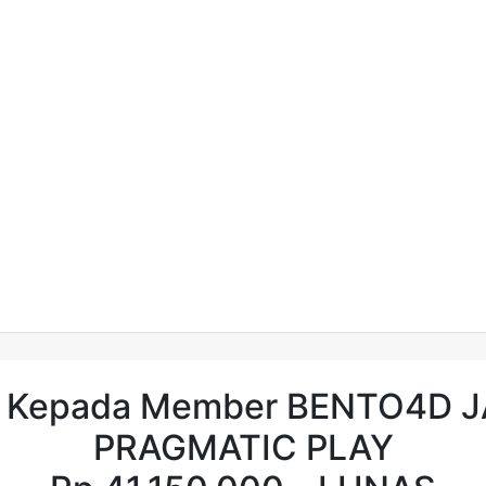
A MEMBER BENTO4D J
RP 41.150.000,- LUNA
B
t Kepada Member BENTO4D 
PRAGMATIC PLAY