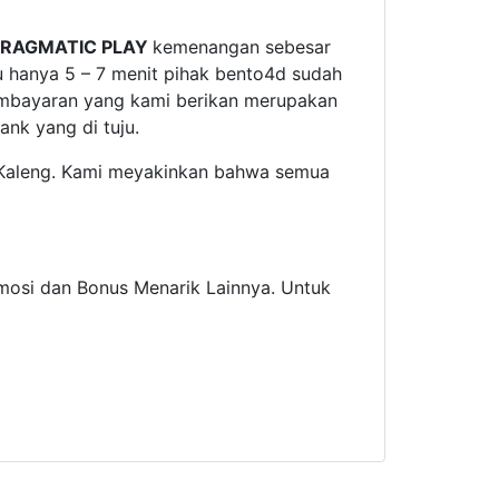
PRAGMATIC PLAY
kemenangan sebesar
u hanya 5 – 7 menit pihak bento4d sudah
pembayaran yang kami berikan merupakan
nk yang di tuju.
aleng. Kami meyakinkan bahwa semua
omosi dan Bonus Menarik Lainnya. Untuk