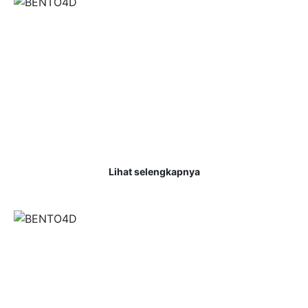
SELAMAT KEPADA MEMBER BENTO4D
JACKPOT PRAGMATIC PLAY RP
21.000.000,- LUNAS
SENIN, 19 AGUSTUS 2024
04:50 PM WIB
Selamat Kepada Member BENTO4D JACKPOT PRAGMATIC
PLAY Rp 21.000.000,- LUNAS Selamat kepada User id :
BS**** Telah berhasil mendapatkan kemenangan . . .
Lihat selengkapnya
SELAMAT KEPADA MEMBER BENTO4D
JACKPOT TOTOMACAU RP
116.000.000- LUNAS
SENIN, 19 AGUSTUS 2024
04:50 PM WIB