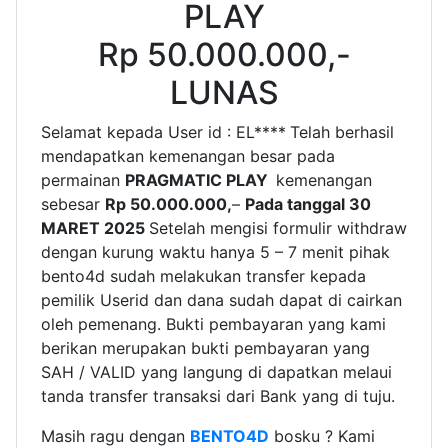
PLAY
Rp 50.000.000,-
LUNAS
Selamat kepada User id : EL****
Telah berhasil
mendapatkan kemenangan besar pada
permainan
PRAGMATIC PLAY
kemenangan
sebesar
Rp 50.000.000,
–
Pada tanggal 30
MARET 2025
Setelah mengisi formulir withdraw
dengan kurung waktu hanya 5 – 7 menit pihak
bento4d sudah melakukan transfer kepada
pemilik Userid dan dana sudah dapat di cairkan
oleh pemenang. Bukti pembayaran yang kami
berikan merupakan bukti pembayaran yang
SAH / VALID yang langung di dapatkan melaui
tanda transfer transaksi dari Bank yang di tuju.
Masih ragu dengan
BENTO4D
bosku ? Kami