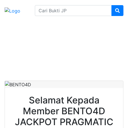
SELAMAT DATANG DI BENTO4D BANDAR TOGEL,
SELAMAT KEPADA MEMBER BENTO4D
JACKPOT PRAGMATIC PLAY RP
50.000.000,- LUNAS
Senin, 31 Maret 2025 WIB
|
06:29 AM WIB
Selamat Kepada
Member BENTO4D
JACKPOT PRAGMATIC