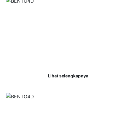
SELAMAT KEPADA MEMBER BENTO4D
JACKPOT PG SOFT RP 16.800.000-
LUNAS
SENIN, 19 AGUSTUS 2024
04:50 PM WIB
Selamat Kepada Member BENTO4D JACKPOT PG SOFT Rp
16.800.000,- LUNAS Selamat kepada User id : GHO*****
Telah berhasil mendapatkan kemenangan . . .
Lihat selengkapnya
SELAMAT KEPADA MEMBER BENTO4D
TOTO MACAU RP 18.000.000,-
LUNAS
SENIN, 19 AGUSTUS 2024
04:50 PM WIB