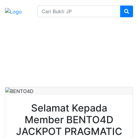
SELAMAT DATANG DI BENTO4D BANDAR TOGEL,
SELAMAT KEPADA MEMBER BENTO4D
JACKPOT PRAGMATIC PLAY RP
50.000.000,- LUNAS
Senin, 07 April 2025 WIB
|
04:41 AM WIB
Selamat Kepada
Member BENTO4D
JACKPOT PRAGMATIC