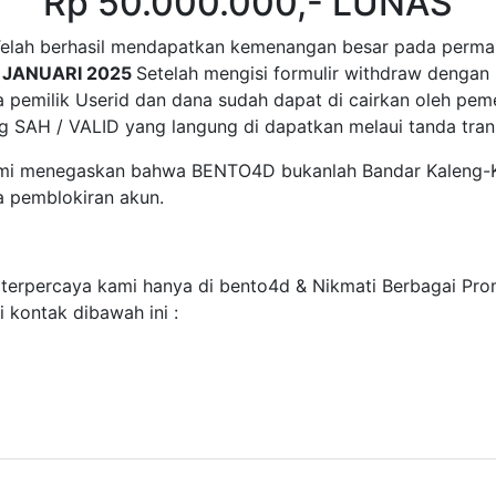
Rp 50.000.000,- LUNAS
elah berhasil mendapatkan kemenangan besar pada perm
9
JANUARI 2025
Setelah mengisi formulir withdraw dengan
 pemilik Userid dan dana sudah dapat di cairkan oleh pe
SAH / VALID yang langung di dapatkan melaui tanda transfe
mi menegaskan bahwa BENTO4D bukanlah Bandar Kaleng-K
 pemblokiran akun.
s terpercaya kami hanya di bento4d & Nikmati Berbagai Pr
i kontak dibawah ini :
BUKTI JP LAINNYA