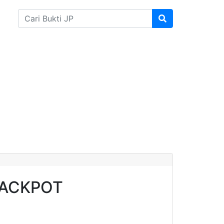
SELAMAT DATANG DI BENTO4D BANDAR TOGEL
ACKPOT
AS
JACKPOT