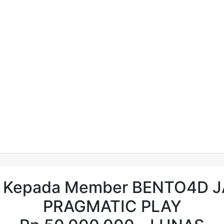
A MEMBER BENTO4D J
RP 50.000.000,- LUN
M WIB
t Kepada Member BENTO4D 
PRAGMATIC PLAY