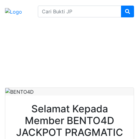
SELAMAT DATANG DI BENTO4D BANDAR TOGEL,
SELAMAT KEPADA MEMBER BENTO4D
JACKPOT PRAGMATIC PLAY RP
7.800.000,- LUNAS
Selasa, 13 Mei 2025 WIB
|
04:57 AM WIB
Selamat Kepada
Member BENTO4D
JACKPOT PRAGMATIC