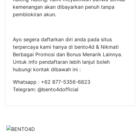
kemenangan akan dibayarkan penuh tanpa
pemblokiran akun.
Ayo segera daftarkan diri anda pada situs
terpercaya kami hanya di bento4d & Nikmati
Berbagai Promosi dan Bonus Menarik Lainnya.
Untuk info pendaftaran lebih lanjut boleh
hubungi kontak dibawah ini :
Whatsapp : +62 877-5356-6823
Telegram: @bento4dofficial
BUKTI JP LAINNYA