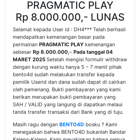
PRAGMATIC PLAY
Rp 8.000.000,- LUNAS
Selamat kepada User id : DH4***
Telah berhasil
mendapatkan kemenangan besar pada
permainan
PRAGMATIC PLAY
kemenangan
sebesar
Rp 8.000.000,
–
Pada tanggal 04
MARET 2025
Setelah mengisi formulir withdraw
dengan kurung waktu hanya 5 – 7 menit pihak
bento4d sudah melakukan transfer kepada
pemilik Userid dan dana sudah dapat di cairkan
oleh pemenang. Bukti pembayaran yang kami
berikan merupakan bukti pembayaran yang
SAH / VALID yang langung di dapatkan melaui
tanda transfer transaksi dari Bank yang di tuju.
Masih ragu dengan
BENTO4D
bosku ? Kami
menegaskan bahwa BENTO4D bukanlah Bandar
Kaleng-Kaleng. Kami meyakinkan bahwa semua