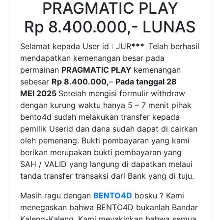
PRAGMATIC PLAY
Rp 8.400.000,- LUNAS
Selamat kepada User id : JUR
***
Telah berhasil
mendapatkan kemenangan besar pada
permainan
PRAGMATIC PLAY
kemenangan
sebesar
Rp 8.400.000,
–
Pada tanggal 28
MEI
2025
Setelah mengisi formulir withdraw
dengan kurung waktu hanya 5 – 7 menit pihak
bento4d sudah melakukan transfer kepada
pemilik Userid dan dana sudah dapat di cairkan
oleh pemenang. Bukti pembayaran yang kami
berikan merupakan bukti pembayaran yang
SAH / VALID yang langung di dapatkan melaui
tanda transfer transaksi dari Bank yang di tuju.
Masih ragu dengan
BENTO4D
bosku ? Kami
menegaskan bahwa BENTO4D bukanlah Bandar
Kaleng-Kaleng. Kami meyakinkan bahwa semua