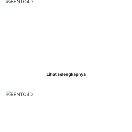
SELAMAT KEPADA MEMBER BENTO4D
JACKPOT PRAGMATIC PLAY RP
20.000.000,- LUNAS
SENIN, 19 AGUSTUS 2024
04:50 PM WIB
Selamat Kepada Member BENTO4D JACKPOT PRAGMATIC
PLAY Rp 20.000.000,- LUNAS Selamat kepada User id :
A***05K Telah berhasil mendapatkan kemenangan . . .
Lihat selengkapnya
SELAMAT KEPADA MEMBER BENTO4D
JACKPOT SINGAPORE RP
23.000.000- LUNAS
SENIN, 19 AGUSTUS 2024
04:50 PM WIB