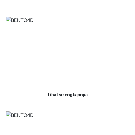
BUKTI JP LAINNYA
SELAMAT KEPADA MEMBER BENTO4D
JACKPOT PRAGMATIC PLAY RP
31.270.000- LUNAS
SENIN, 19 AGUSTUS 2024
04:50 PM WIB
Selamat Kepada Member BENTO4D JACKPOT PRAGMATIC
PLAY Rp 31.270.000 ,- LUNAS Selamat kepada User Id
:KAB*** Telah berhasil mendapatkan kemenangan besa . . .
Lihat selengkapnya
SELAMAT KEPADA MEMBER BENTO4D
SINGAPORE RP 47.000.000,- LUNAS