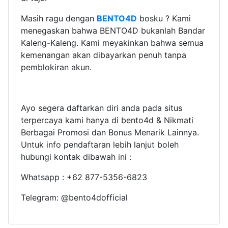
Masih ragu dengan
BENTO4D
bosku ? Kami
menegaskan bahwa BENTO4D bukanlah Bandar
Kaleng-Kaleng. Kami meyakinkan bahwa semua
kemenangan akan dibayarkan penuh tanpa
pemblokiran akun.
Ayo segera daftarkan diri anda pada situs
terpercaya kami hanya di bento4d & Nikmati
Berbagai Promosi dan Bonus Menarik Lainnya.
Untuk info pendaftaran lebih lanjut boleh
hubungi kontak dibawah ini :
Whatsapp : +62 877-5356-6823
Telegram: @bento4dofficial