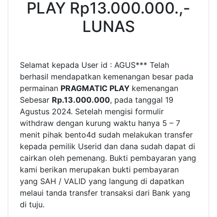
PLAY Rp13.000.000.,-
LUNAS
Selamat kepada User id : AGUS*** Telah
berhasil mendapatkan kemenangan besar pada
permainan
PRAGMATIC PLAY
kemenangan
Sebesar
Rp.13.000.000
, pada tanggal 19
Agustus 2024. Setelah mengisi formulir
withdraw dengan kurung waktu hanya 5 – 7
menit pihak bento4d sudah melakukan transfer
kepada pemilik Userid dan dana sudah dapat di
cairkan oleh pemenang. Bukti pembayaran yang
kami berikan merupakan bukti pembayaran
yang SAH / VALID yang langung di dapatkan
melaui tanda transfer transaksi dari Bank yang
di tuju.