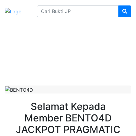
SELAMAT DATANG DI BENTO4D BANDAR TOGEL,
SELAMAT KEPADA MEMBER BENTO4D
JACKPOT PRAGMATIC PLAY
RP.13.000.000.,- LUNAS
Selasa, 20 Agustus 2024 WIB
|
06:12 AM WIB
Selamat Kepada
Member BENTO4D
JACKPOT PRAGMATIC