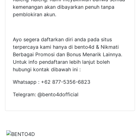
kemenangan akan dibayarkan penuh tanpa
pemblokiran akun.
Ayo segera daftarkan diri anda pada situs
terpercaya kami hanya di bento4d & Nikmati
Berbagai Promosi dan Bonus Menarik Lainnya.
Untuk info pendaftaran lebih lanjut boleh
hubungi kontak dibawah ini :
Whatsapp : +62 877-5356-6823
Telegram: @bento4dofficial
BUKTI JP LAINNYA