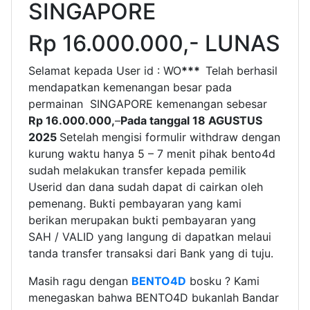
SINGAPORE
Rp 16.000.000,- LUNAS
Selamat kepada User id : WO
***
Telah berhasil
mendapatkan kemenangan besar pada
permainan SINGAPORE kemenangan sebesar
Rp 16.000.000,
–
Pada tanggal 18 AGUSTUS
2025
Setelah mengisi formulir withdraw dengan
kurung waktu hanya 5 – 7 menit pihak bento4d
sudah melakukan transfer kepada pemilik
Userid dan dana sudah dapat di cairkan oleh
pemenang. Bukti pembayaran yang kami
berikan merupakan bukti pembayaran yang
SAH / VALID yang langung di dapatkan melaui
tanda transfer transaksi dari Bank yang di tuju.
Masih ragu dengan
BENTO4D
bosku ? Kami
menegaskan bahwa BENTO4D bukanlah Bandar