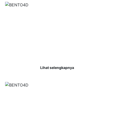
SELAMAT KEPADA MEMBER BENTO4D
JACKPOT TOTO MACAU RP
19.450.000,- LUNAS
SENIN, 19 AGUSTUS 2024
04:50 PM WIB
Selamat Kepada Member BENTO4D JACKPOT TOTO MACAU
Rp 19.450.000,- LUNAS Selamat kepada User id :
CER****** Telah berhasil mendapatkan kemenangan bes . . .
Lihat selengkapnya
SELAMAT KEPADA MEMBER BENTO4D
JACKPOT POOL SINGAPORE RP
15.000.000,- LUNAS