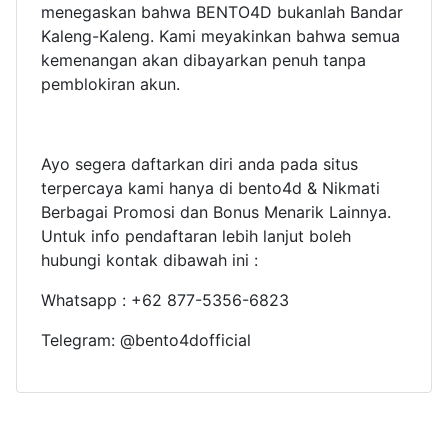
menegaskan bahwa BENTO4D bukanlah Bandar
Kaleng-Kaleng. Kami meyakinkan bahwa semua
kemenangan akan dibayarkan penuh tanpa
pemblokiran akun.
Ayo segera daftarkan diri anda pada situs
terpercaya kami hanya di bento4d & Nikmati
Berbagai Promosi dan Bonus Menarik Lainnya.
Untuk info pendaftaran lebih lanjut boleh
hubungi kontak dibawah ini :
Whatsapp : +62 877-5356-6823
Telegram: @bento4dofficial
BUKTI JP LAINNYA