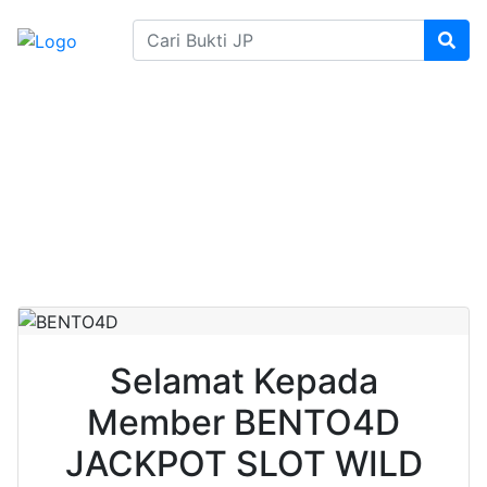
SELAMAT DATANG DI BENTO4D BANDAR TOGEL, LIVE
SELAMAT KEPADA MEMBER BENTO4D
JACKPOT SLOT WILD BANDITO
RP.70.000.000.,- LUNAS
Senin, 19 Agustus 2024 WIB
|
05:59 PM WIB
Selamat Kepada
Member BENTO4D
JACKPOT SLOT WILD