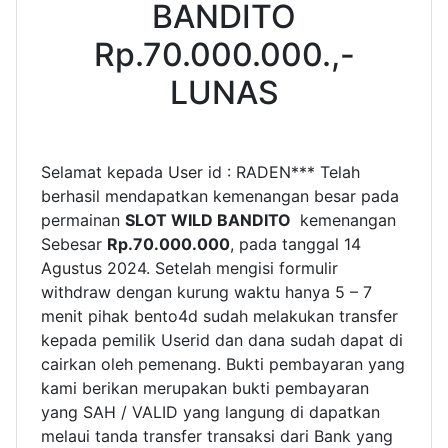
BANDITO
Rp.70.000.000.,-
LUNAS
Selamat kepada User id : RADEN*** Telah
berhasil mendapatkan kemenangan besar pada
permainan
SLOT WILD BANDITO
kemenangan
Sebesar
Rp.70.000.000
, pada tanggal 14
Agustus 2024. Setelah mengisi formulir
withdraw dengan kurung waktu hanya 5 – 7
menit pihak bento4d sudah melakukan transfer
kepada pemilik Userid dan dana sudah dapat di
cairkan oleh pemenang. Bukti pembayaran yang
kami berikan merupakan bukti pembayaran
yang SAH / VALID yang langung di dapatkan
melaui tanda transfer transaksi dari Bank yang