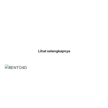
SELAMAT KEPADA MEMBER BENTO4D
JACKPOT PRAGMATIC PLAY RP
20.013.000- LUNAS
SENIN, 19 AGUSTUS 2024
04:50 PM WIB
Selamat Kepada Member BENTO4D JACKPOT PRAGMATIC
PLAY Rp 20.013.000 ,- LUNAS Selamat kepada User Id :
BR**** Telah berhasil mendapatkan kemenangan . . .
Lihat selengkapnya
SELAMAT KEPADA MEMBER BENTO4D
JACKPOT KING KONG RP
16.000.000,- LUNAS
SENIN, 19 AGUSTUS 2024
04:50 PM WIB
Selamat Kepada Member BENTO4D JACKPOT KING KONG Rp