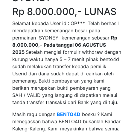
Rp 8.000.000,- LUNAS
Selamat kepada User id : OP
***
Telah berhasil
mendapatkan kemenangan besar pada
permainan SYDNEY kemenangan sebesar
Rp
8.000.000,
–
Pada tanggal 06 AGUSTUS
2025
Setelah mengisi formulir withdraw dengan
kurung waktu hanya 5 – 7 menit pihak bento4d
sudah melakukan transfer kepada pemilik
Userid dan dana sudah dapat di cairkan oleh
pemenang. Bukti pembayaran yang kami
berikan merupakan bukti pembayaran yang
SAH / VALID yang langung di dapatkan melaui
tanda transfer transaksi dari Bank yang di tuju.
Masih ragu dengan
BENTO4D
bosku ? Kami
menegaskan bahwa BENTO4D bukanlah Bandar
Kaleng-Kaleng. Kami meyakinkan bahwa semua