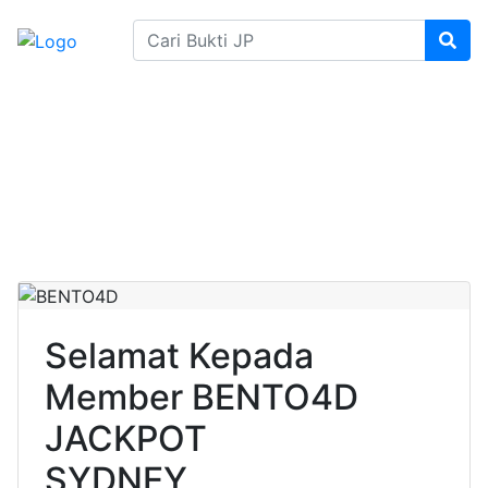
SELAMAT DATANG DI BENTO4D BANDAR TOGEL
SELAMAT KEPADA MEMBER BENTO4D
JACKPOT SYDNEY RP 8.000.000,- LUNAS
Rabu, 06 Agustus 2025 WIB
|
03:26 AM WIB
Selamat Kepada
Member BENTO4D
JACKPOT
SYDNEY