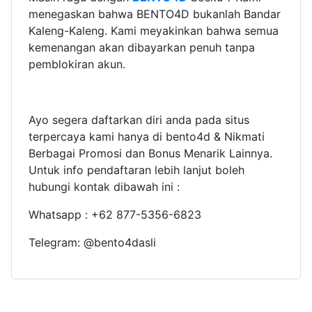
menegaskan bahwa BENTO4D bukanlah Bandar
Kaleng-Kaleng. Kami meyakinkan bahwa semua
kemenangan akan dibayarkan penuh tanpa
pemblokiran akun.
Ayo segera daftarkan diri anda pada situs
terpercaya kami hanya di bento4d & Nikmati
Berbagai Promosi dan Bonus Menarik Lainnya.
Untuk info pendaftaran lebih lanjut boleh
hubungi kontak dibawah ini :
Whatsapp : +62 877-5356-6823
Telegram: @bento4dasli
BUKTI JP LAINNYA