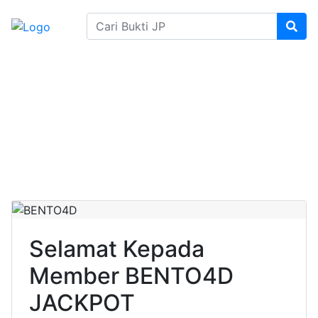
SELAMAT DATANG DI BENTO4D BANDAR TOGEL, LIVE
SELAMAT KEPADA MEMBER BENTO4D
JACKPOT SYDNEY RP 95.000.000 ,-
LUNAS
Minggu, 10 Agustus 2025 WIB
|
04:33 AM WIB
Selamat Kepada
Member BENTO4D
JACKPOT