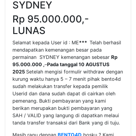
SYDNEY
Rp 95.000.000,-
LUNAS
Selamat kepada User id : ME
***
Telah berhasil
mendapatkan kemenangan besar pada
permainan SYDNEY kemenangan sebesar
Rp
95.000.000 ,
–
Pada tanggal 10 AGUSTUS
2025
Setelah mengisi formulir withdraw dengan
kurung waktu hanya 5 – 7 menit pihak bento4d
sudah melakukan transfer kepada pemilik
Userid dan dana sudah dapat di cairkan oleh
pemenang. Bukti pembayaran yang kami
berikan merupakan bukti pembayaran yang
SAH / VALID yang langung di dapatkan melaui
tanda transfer transaksi dari Bank yang di tuju.
Masih ragu dengan
BENTO4D
bosku ? Kami